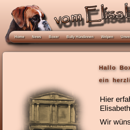
Home
News
Boxer
Bully Hündinnen
Welpen
Unve
Hallo Bo
ein herz
Hier erfa
Elisabet
Wir wüns